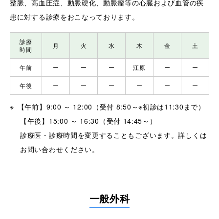
整脈、高血圧症、動脈硬化、動脈瘤等の心臓および血管の疾
患に対する診療をおこなっております。
診療
月
火
水
木
金
土
時間
午前
ー
ー
ー
江原
ー
ー
午後
ー
ー
ー
ー
ー
ー
【午前】9:00 ～ 12:00（受付 8:50～※初診は11:30まで）
【午後】15:00 ～ 16:30（受付 14:45～）
診療医・診療時間を変更することもございます。詳しくは
お問い合わせください。
一般外科