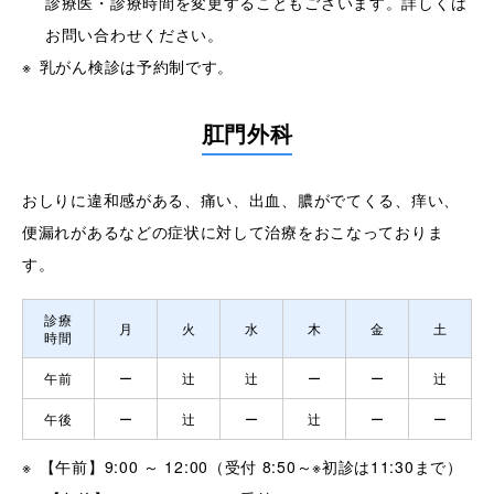
診療医・診療時間を変更することもございます。詳しくは
お問い合わせください。
乳がん検診は予約制です。
肛門外科
おしりに違和感がある、痛い、出血、膿がでてくる、痒い、
便漏れがあるなどの症状に対して治療をおこなっておりま
す。
診療
月
火
水
木
金
土
時間
午前
ー
辻
辻
ー
ー
辻
午後
ー
辻
ー
辻
ー
ー
【午前】9:00 ～ 12:00（受付 8:50～※初診は11:30まで）