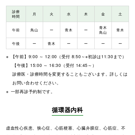
診療
月
火
水
木
金
土
時間
青木
午前
鳥山
ー
青木
ー
青木
鳥山
午後
ー
青木
ー
ー
ー
ー
【午前】9:00 ～ 12:00（受付 8:50～※初診は11:30まで）
【午後】15:00 ～ 16:30（受付 14:45～）
診療医・診療時間を変更することもございます。詳しくは
お問い合わせください。
一部再診予約制です。
循環器内科
虚血性心疾患、狭心症、心筋梗塞、心臓弁膜症、心筋症、不