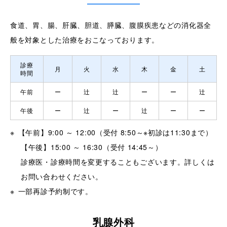
食道、胃、腸、肝臓、胆道、膵臓、腹膜疾患などの消化器全
般を対象とした治療をおこなっております。
診療
月
火
水
木
金
土
時間
午前
ー
辻
辻
ー
ー
辻
午後
ー
辻
ー
辻
ー
ー
【午前】9:00 ～ 12:00（受付 8:50～※初診は11:30まで）
【午後】15:00 ～ 16:30（受付 14:45～）
診療医・診療時間を変更することもございます。詳しくは
お問い合わせください。
一部再診予約制です。
乳腺外科