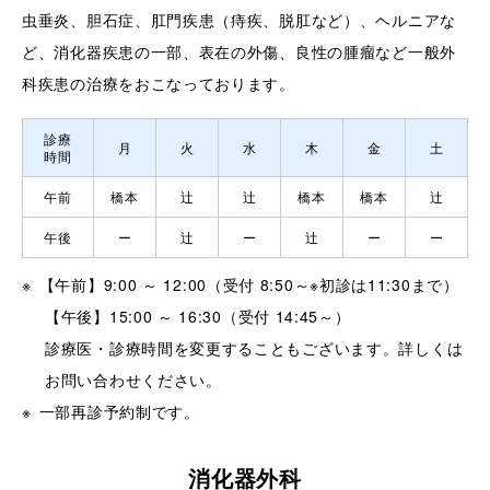
虫垂炎、胆石症、肛門疾患（痔疾、脱肛など）、ヘルニアな
ど、消化器疾患の一部、表在の外傷、良性の腫瘤など一般外
科疾患の治療をおこなっております。
診療
月
火
水
木
金
土
時間
午前
橋本
辻
辻
橋本
橋本
辻
午後
ー
辻
ー
辻
ー
ー
【午前】9:00 ～ 12:00（受付 8:50～※初診は11:30まで）
【午後】15:00 ～ 16:30（受付 14:45～）
診療医・診療時間を変更することもございます。詳しくは
お問い合わせください。
一部再診予約制です。
消化器外科