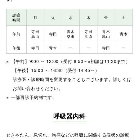
診療
月
火
水
木
金
土
時間
寺田
青木
寺田
青木
午前
寺田
青木
鳥山
柴田
江原
鳥山
午後
寺田
青木
ー
ー
寺田
ー
【午前】9:00 ～ 12:00（受付 8:50～※初診は11:30まで）
【午後】15:00 ～ 16:30（受付 14:45～）
診療医・診療時間を変更することもございます。詳しくは
お問い合わせください。
一部再診予約制です。
呼吸器内科
せきやたん、息切れ、胸痛などの呼吸に関係する症状の診療